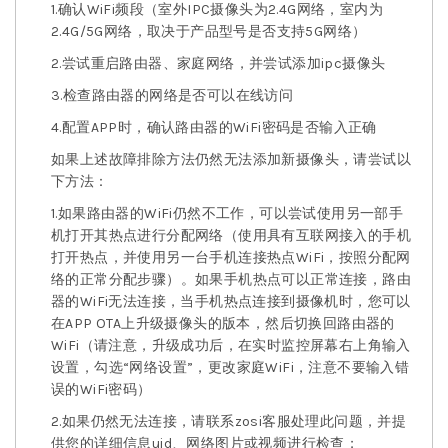
1.确认WiFi频段（室外IPC摄像头为2.4G网络，室内为
2.4G/5G网络，取决于产品型号是否支持5G网络）
2.尝试重启路由器、家庭网络，并尝试添加ipc摄像头
3.检查路由器的网络是否可以在线访问
4.配置APP时，确认路由器的WiFi密码是否输入正确
如果上述故障排除方法仍然无法添加新摄像头，请尝试以
下方法：
1.如果路由器的WiFi仍然不工作，可以尝试使用另一部手
机打开其热点进行分配网络（使用具有互联网接入的手机
打开热点，并使用另一台手机连接热点WiFi，按照分配网
络的正常分配步骤）。如果手机热点可以正常连接，路由
器的WiFi无法连接，当手机热点连接到摄像机时，您可以
在APP OTA上升级摄像头的版本，然后切换回路由器的
WiFi（请注意，升级成功后，在实时监控屏幕右上角输入
设置，勾选“网络设置”，更改家庭WiFi，注意不要输入错
误的WiFi密码）
2.如果仍然无法连接，请联系zosi客服处理此问题，并提
供您的详细信息uid、网络图片或视频进行检查；